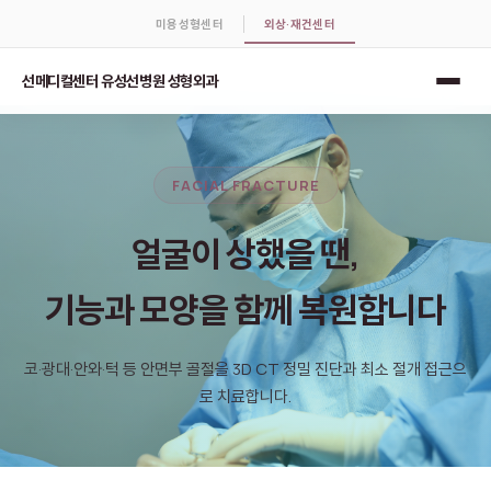
미용성형센터
외상·재건센터
선메디컬센터 유성선병원 성형외과
FACIAL FRACTURE
얼굴이 상했을 땐,
기능과 모양을 함께 복원합니다
코·광대·안와·턱 등 안면부 골절을 3D CT 정밀 진단과 최소 절개 접근으
로 치료합니다.