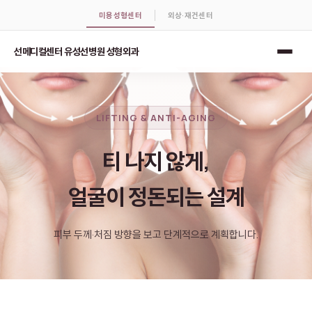
미용성형센터
외상·재건센터
선메디컬센터 유성선병원 성형외과
LIFTING & ANTI-AGING
티 나지 않게,
얼굴이 정돈되는 설계
피부 두께·처짐 방향을 보고 단계적으로 계획합니다.