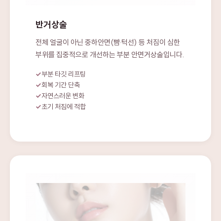
반거상술
전체 얼굴이 아닌 중하안면(뺨·턱선) 등 처짐이 심한
부위를 집중적으로 개선하는 부분 안면거상술입니다.
부분 타깃 리프팅
회복 기간 단축
자연스러운 변화
초기 처짐에 적합