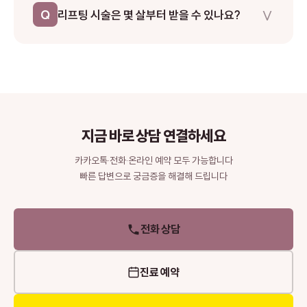
∨
Q
리프팅 시술은 몇 살부터 받을 수 있나요?
합 기법을 사용하여 흉터를 최소화합니다. 수술 후 레이저 흉터 관
리 프로그램도 제공합니다.
나이보다는 피부 상태가 중요합니다. 일반적으로 30대 후반부터
피부 탄력 저하가 시작되며, 40대 이후 처짐이 본격화됩니다. 예
방 목적으로는 30대부터, 확실한 개선을 원한다면 40대 이후에
시술을 고려하는 것이 좋습니다. 정확한 판단은 전문의 상담을 통
해 결정하세요.
지금 바로 상담 연결하세요
카카오톡·전화·온라인 예약 모두 가능합니다
빠른 답변으로 궁금증을 해결해 드립니다
전화 상담
진료 예약