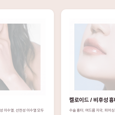
켈로이드 / 비후성 흉
성 이수열, 선천성 이수열 모두
수술 흉터, 여드름 자국, 피어
.
다. 수술적 제거와 비수술 치료