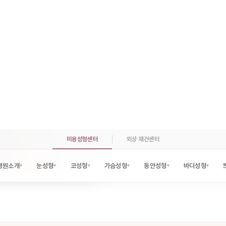
더 세밀하게 계획
귓불 갈라짐, 켈로이드, 칼귀 같
때문에 흉터 관리와 수술 설계가
선메디컬센터 유성선병원 성형외
려합니다. 켈로이드처럼 재발 위
계획을 함께 수립합니다.
#이수열교정
#켈로이드치